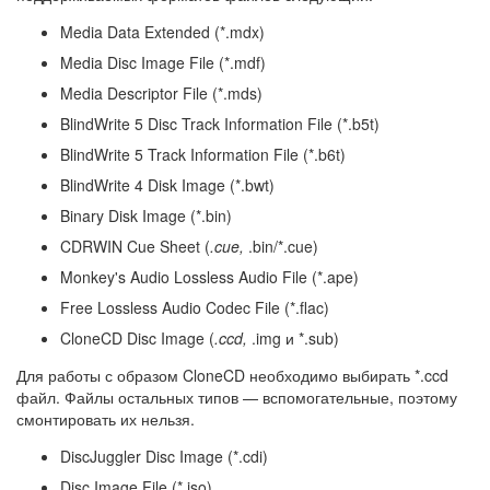
Media Data Extended (*.mdx)
Media Disc Image File (*.mdf)
Media Descriptor File (*.mds)
BlindWrite 5 Disc Track Information File (*.b5t)
BlindWrite 5 Track Information File (*.b6t)
BlindWrite 4 Disk Image (*.bwt)
Binary Disk Image (*.bin)
CDRWIN Cue Sheet (
.cue,
.bin/*.cue)
Monkey's Audio Lossless Audio File (*.ape)
Free Lossless Audio Codec File (*.flac)
CloneCD Disc Image (
.ccd,
.img и *.sub)
Для работы с образом CloneCD необходимо выбирать *.ccd
файл. Файлы остальных типов — вспомогательные, поэтому
смонтировать их нельзя.
DiscJuggler Disc Image (*.cdi)
Disc Image File (*.iso)