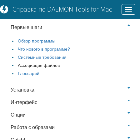
Справка по DAEMON Tools for Mac
Toggl
БАЗОВЫЙ ФУНКЦИОНАЛ
navig
Первые шаги
Обзор программы
Что нового в программе?
Системные требования
Ассоциация файлов
Глоссарий
Установка
Интерфейс
Опции
Работа с образами
Catch!