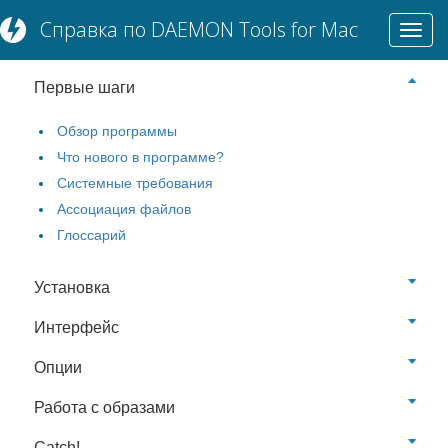
Справка по DAEMON Tools for Mac
Toggl
БАЗОВЫЙ ФУНКЦИОНАЛ
navig
Первые шаги
Обзор программы
Что нового в программе?
Системные требования
Ассоциация файлов
Глоссарий
Установка
Интерфейс
Опции
Работа с образами
Catch!